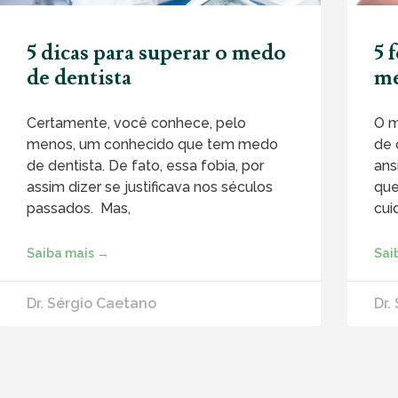
5 dicas para superar o medo
5 
de dentista
me
Certamente, você conhece, pelo
O m
menos, um conhecido que tem medo
de 
de dentista. De fato, essa fobia, por
ans
assim dizer se justificava nos séculos
que
passados. Mas,
cui
Saiba mais →
Sai
Dr. Sérgio Caetano
Dr.