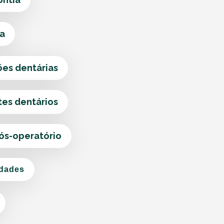
ca
ões dentárias
tes dentários
pós-operatório
idades