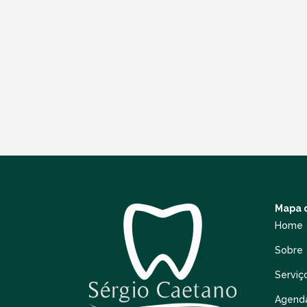
Mapa d
Home
Sobre
Serviç
Agend