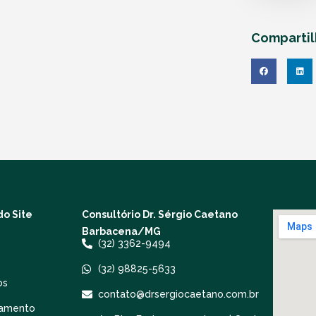
Comparti
o Site
Consultório Dr. Sérgio Caetano
Barbacena/MG
(32) 3362-9494
(32) 98825-5633
os
contato@drsergiocaetano.com.br
amento