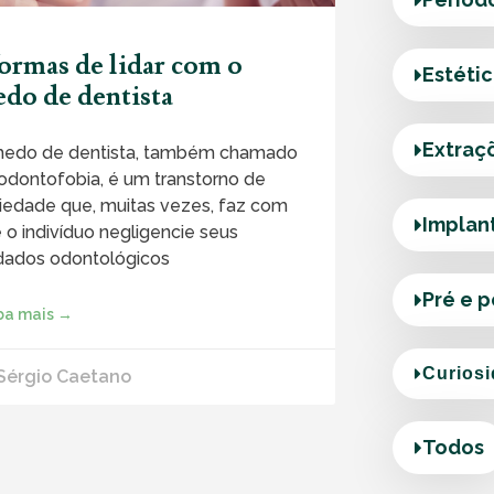
formas de lidar com o
Estéti
do de dentista
Extraç
edo de dentista, também chamado
odontofobia, é um transtorno de
iedade que, muitas vezes, faz com
Implan
 o indivíduo negligencie seus
dados odontológicos
Pré e 
ba mais →
Curios
 Sérgio Caetano
Todos