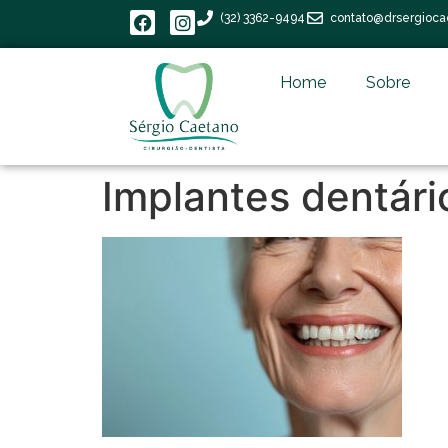
(32) 3362-9494
contato@drsergioca
Home
Sobre
Implantes dentári