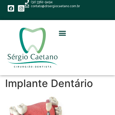
(32) 3362-9494
contato@drsergiocaetano.com.br
Implante Dentário