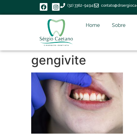
(32) 3362-9494
contato@drsergioca
Home
Sobre
gengivite