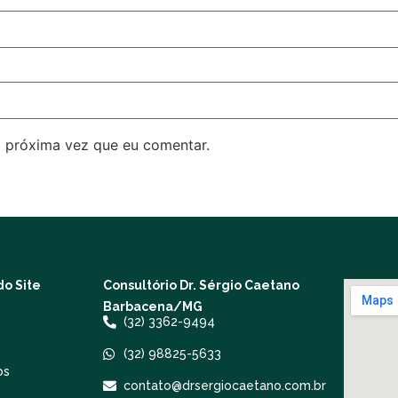
 próxima vez que eu comentar.
o Site
Consultório Dr. Sérgio Caetano
Barbacena/MG
(32) 3362-9494
(32) 98825-5633
os
contato@drsergiocaetano.com.br