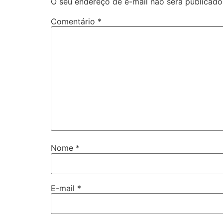
O seu endereço de e-mail não será publicado
Comentário
*
Nome
*
E-mail
*