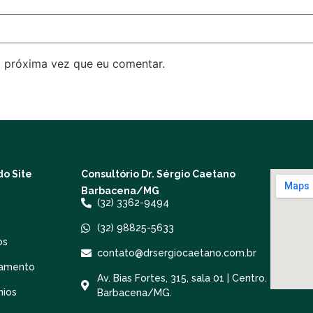
 próxima vez que eu comentar.
o Site
Consultório Dr. Sérgio Caetano
Barbacena/MG
(32) 3362-9494
(32) 98825-5633
os
contato@drsergiocaetano.com.br
amento
Av. Bias Fortes, 315, sala 01 | Centro.
nios
Barbacena/MG.