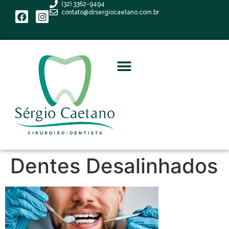
(32) 3362-9494
contato@drsergiocaetano.com.br
Dentes Desalinhados