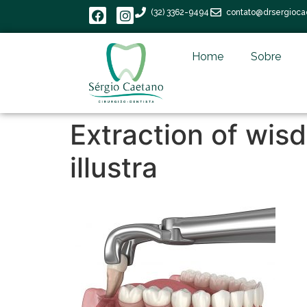
(32) 3362-9494
contato@drsergioca
Home
Sobre
Extraction of wis
illustra