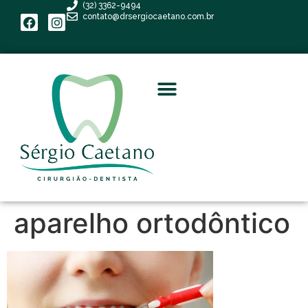
(32) 3362-9494
contato@drsergiocaetano.com.br
aparelho ortodôntico