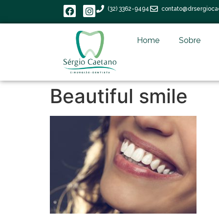
(32) 3362-9494
contato@drsergioca
Home
Sobre
Beautiful smile