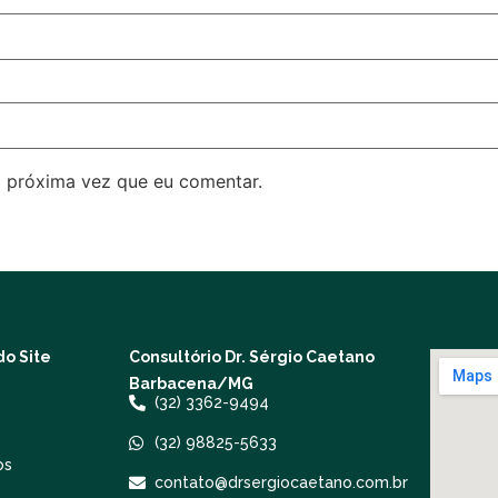
 próxima vez que eu comentar.
o Site
Consultório Dr. Sérgio Caetano
Barbacena/MG
(32) 3362-9494
(32) 98825-5633
os
contato@drsergiocaetano.com.br