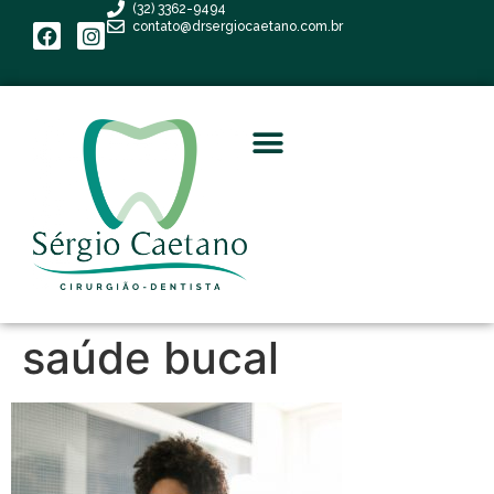
(32) 3362-9494
contato@drsergiocaetano.com.br
saúde bucal