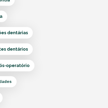
ca
ões dentárias
tes dentários
pós-operatório
idades