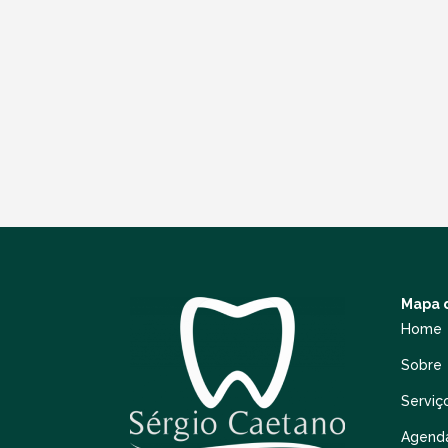
Mapa d
Home
Sobre
Serviç
Agend