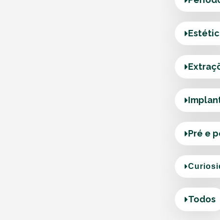
Estéti
Extraç
Implan
Pré e 
Curios
Todos