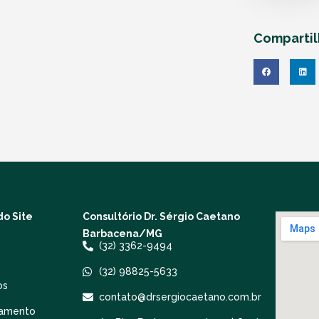
Comparti
o Site
Consultório Dr. Sérgio Caetano
Barbacena/MG
(32) 3362-9494
(32) 98825-5633
os
contato@drsergiocaetano.com.br
amento