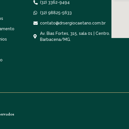
(32) 3362-9494
(32) 98825-5633
os
contato@drsergiocaetano.com.br
amento
Av. Bias Fortes, 315, sala 01 | Centro.
nios
Barbacena/MG.
to
servados