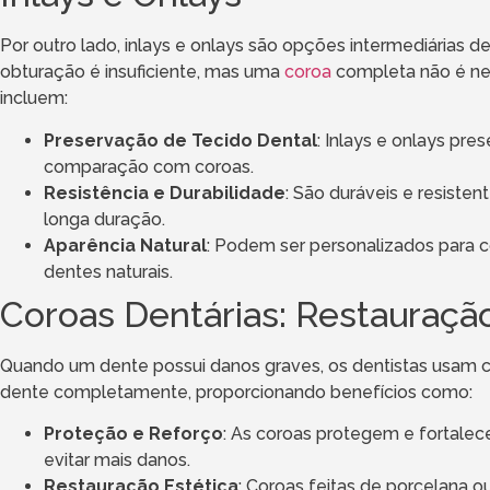
Por outro lado, inlays e onlays são opções intermediárias
obturação é insuficiente, mas uma
coroa
completa não é nec
incluem:
Preservação de Tecido Dental
: Inlays e onlays pr
comparação com coroas.
Resistência e Durabilidade
: São duráveis e resiste
longa duração.
Aparência Natural
: Podem ser personalizados para 
dentes naturais.
Coroas Dentárias: Restauraç
Quando um dente possui danos graves, os dentistas usam c
dente completamente, proporcionando benefícios como:
Proteção e Reforço
: As coroas protegem e fortalec
evitar mais danos.
Restauração Estética
: Coroas feitas de porcelana