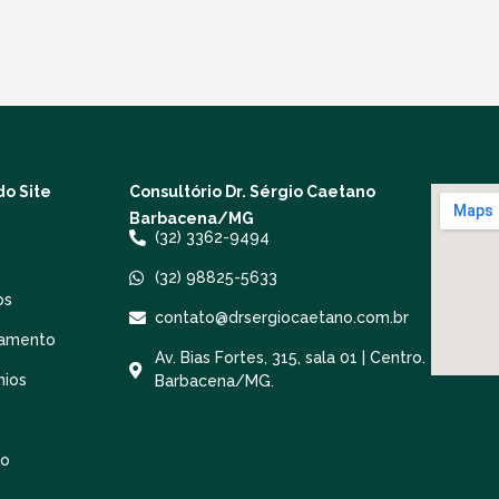
o Site
Consultório Dr. Sérgio Caetano
Barbacena/MG
(32) 3362-9494
(32) 98825-5633
os
contato@drsergiocaetano.com.br
amento
Av. Bias Fortes, 315, sala 01 | Centro.
nios
Barbacena/MG.
to