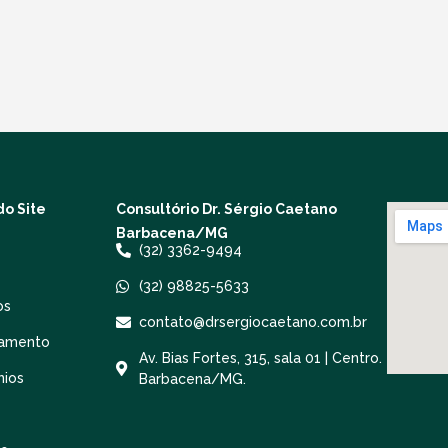
o Site
Consultório Dr. Sérgio Caetano
Barbacena/MG
(32) 3362-9494
(32) 98825-5633
os
contato@drsergiocaetano.com.br
amento
Av. Bias Fortes, 315, sala 01 | Centro.
nios
Barbacena/MG.