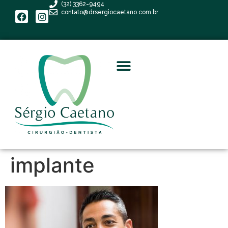
(32) 3362-9494
contato@drsergiocaetano.com.br
implante