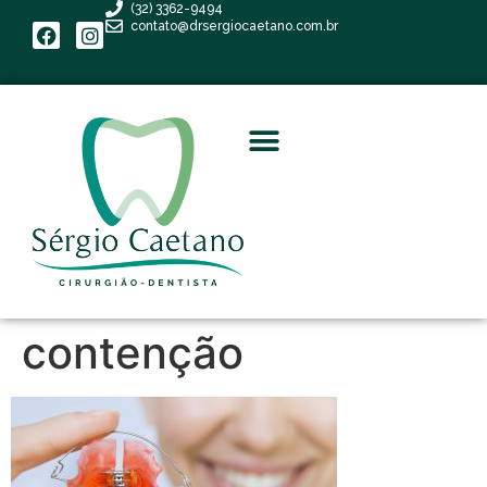
(32) 3362-9494
contato@drsergiocaetano.com.br
contenção