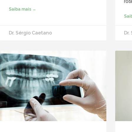
rot
Saiba mais →
Sai
Dr. Sérgio Caetano
Dr.