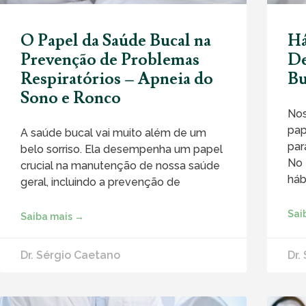
O Papel da Saúde Bucal na
Há
Prevenção de Problemas
De
Respiratórios – Apneia do
Bu
Sono e Ronco
No
pap
A saúde bucal vai muito além de um
par
belo sorriso. Ela desempenha um papel
No 
crucial na manutenção de nossa saúde
háb
geral, incluindo a prevenção de
Sai
Saiba mais →
Dr. Sérgio Caetano
Dr.