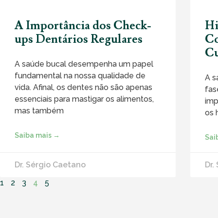
A Importância dos Check-
Hi
ups Dentários Regulares
Co
Cu
A saúde bucal desempenha um papel
fundamental na nossa qualidade de
A s
vida. Afinal, os dentes não são apenas
fas
essenciais para mastigar os alimentos,
imp
mas também
os 
Saiba mais →
Sai
Dr. Sérgio Caetano
Dr.
1
2
3
4
5