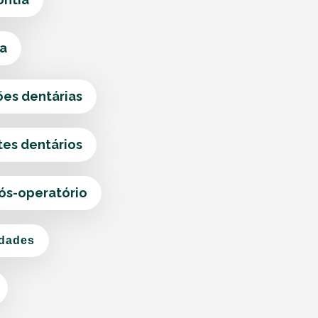
ca
ões dentárias
tes dentários
pós-operatório
idades