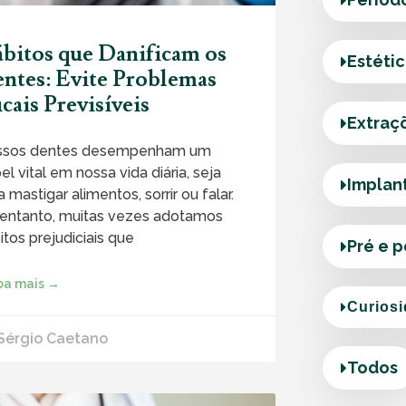
bitos que Danificam os
Estéti
ntes: Evite Problemas
cais Previsíveis
Extraç
ssos dentes desempenham um
el vital em nossa vida diária, seja
Implan
a mastigar alimentos, sorrir ou falar.
entanto, muitas vezes adotamos
itos prejudiciais que
Pré e 
ba mais →
Curios
 Sérgio Caetano
Todos